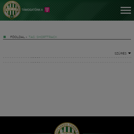
FŐOLDAL
»
TAG: SHORTTRACK
SZŰRÉS
Jegyek
FM YouTube +
Hírek