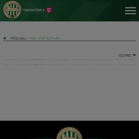
FŐOLDAL
»
TAG: STATISZTIKÁK
SZŰRÉS
Jegyek
FM YouTube +
Hírek