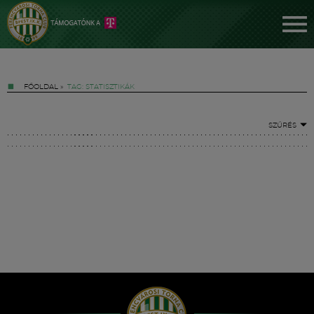
FŐOLDAL
»
TAG: STATISZTIKÁK
SZŰRÉS
Jegyek
FM YouTube +
Hírek