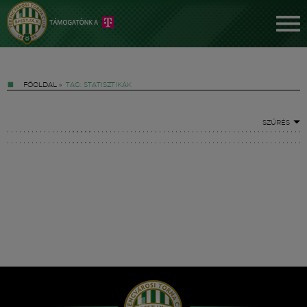
FŐOLDAL
»
TAG: STATISZTIKÁK
SZŰRÉS
Jegyek
FM YouTube +
Hírek