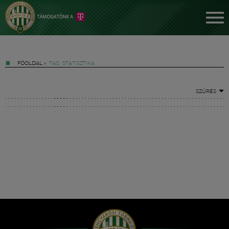
FŐOLDAL
»
TAG: STATISZTIKA
SZŰRÉS
Jegyek
FM YouTube +
Hírek