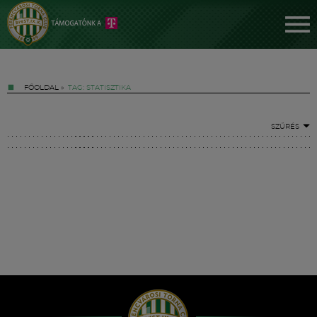
FŐOLDAL
»
TAG: STATISZTIKA
SZŰRÉS
Jegyek
FM YouTube +
Hírek