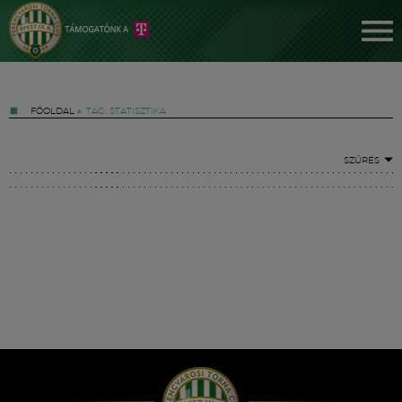
FŐOLDAL
»
TAG: STATISZTIKA
SZŰRÉS
Jegyek
FM YouTube +
Hírek