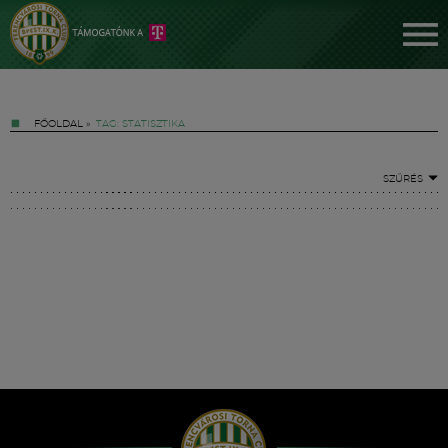
FŐOLDAL
»
TAG: STATISZTIKA
SZŰRÉS
Jegyek
FM YouTube +
Hírek