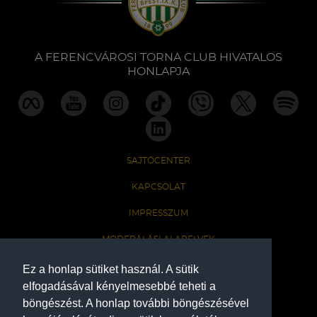
Labdarúgás
Szakosztályok
A FERENCVÁROSI TORNA CLUB HIVATALOS
HONLAPJA
Meccscenter
Klub
SAJTÓCENTER
Szolgáltatások
KAPCSOLAT
IMPRESSZUM
Shop
MODERÁLÁSI ALAPELVEK
HONLAP ADATKEZELÉSI TÁJÉKOZTATÓ
Ez a honlap sütiket használ. A sütik
Közösség
elfogadásával kényelmesebbé teheti a
böngészést. A honlap további böngészésével
A Ferencvárosi Torna Club hivatalos honlapja