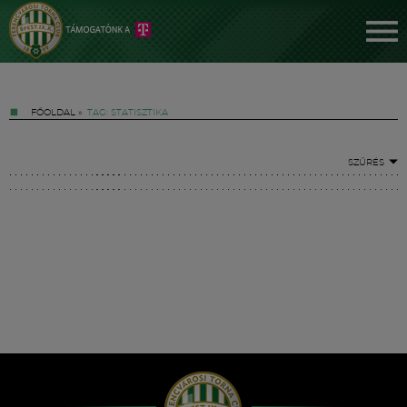
FŐOLDAL
»
TAG: STATISZTIKA
SZŰRÉS
Jegyek
FM YouTube +
Hírek