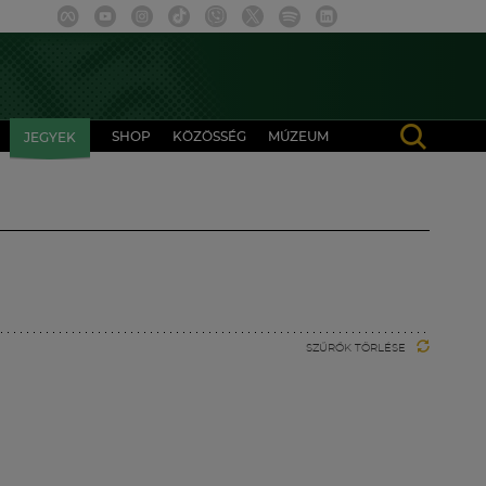
SHOP
KÖZÖSSÉG
MÚZEUM
JEGYEK
SZŰRŐK TÖRLÉSE