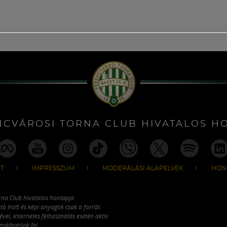
NCVÁROSI TORNA CLUB HIVATALOS H
T
IMPRESSZUM
MODERÁLÁSI ALAPELVEK
HON
rna Club hivatalos honlapja
tó írott és képi anyagok csak a forrás
vel, internetes felhasználás esetén aktív
ználhatóak fel.