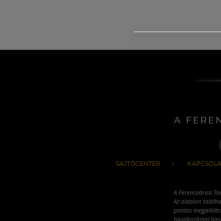
A FERE
SAJTÓCENTER
KAPCSOLA
A Ferencvárosi To
Az oldalon találha
pontos megjelölésé
hivatkozással has