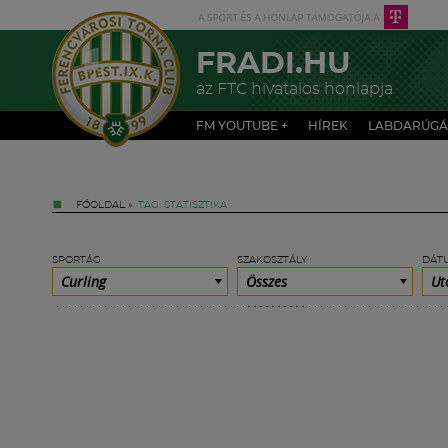
FRADI.HU
az FTC hivatalos honlapja
FM YOUTUBE +
HÍREK
LABDARÚGÁ
FŐOLDAL
»
TAG: STATISZTIKA
SPORTÁG
SZAKOSZTÁLY
DÁT
Curling
Összes
Ut