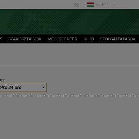
MAGYAR
S
SZAKOSZTÁLYOK
MECCSCENTER
KLUB
SZOLGÁLTATÁSOK
UM
olsó 24 óra