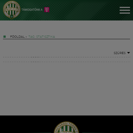
FŐOLDAL
»
TAG: STATISZTIKA
SZŰRÉS
Jegyek
FM YouTube +
Hírek