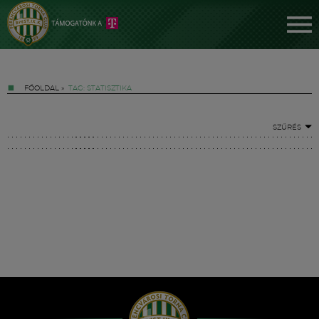
FŐOLDAL
»
TAG: STATISZTIKA
SZŰRÉS
Jegyek
FM YouTube +
Hírek