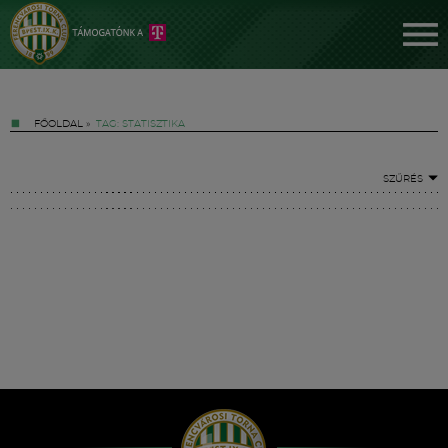
FŐOLDAL
»
TAG: STATISZTIKA
SZŰRÉS
Jegyek
FM YouTube +
Hírek