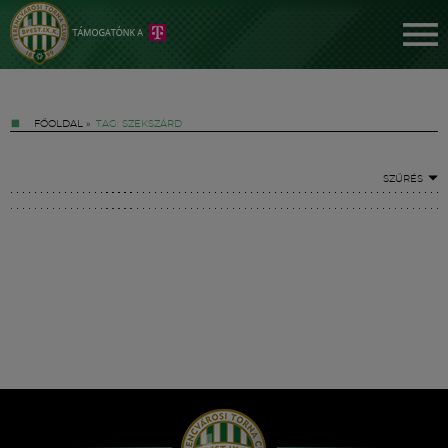
FŐOLDAL
»
TAG: SZEKSZÁRD
SZŰRÉS
Jegyek
FM YouTube +
Hírek