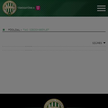
FŐOLDAL
»
TAG: SZEZONBÉRLET
SZŰRÉS
Jegyek
FM YouTube +
Hírek