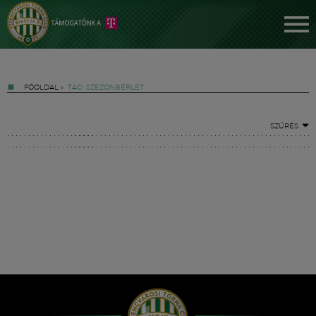
FŐOLDAL
»
TAG: SZEZONBÉRLET
SZŰRÉS
Jegyek
FM YouTube +
Hírek