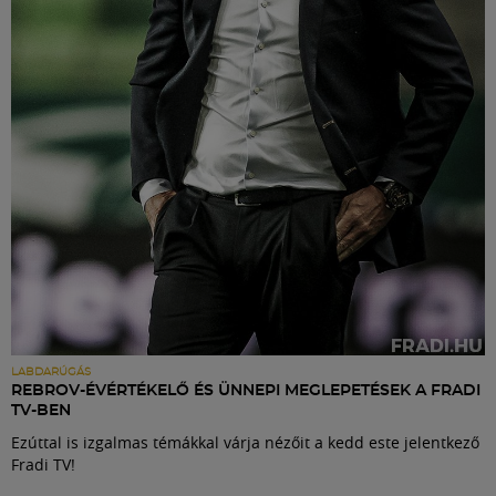
Labdarúgás
Szakosztályok
Meccscenter
Klub
Szolgáltatások
Shop
LABDARÚGÁS
REBROV-ÉVÉRTÉKELŐ ÉS ÜNNEPI MEGLEPETÉSEK A FRADI
TV-BEN
Közösség
Ezúttal is izgalmas témákkal várja nézőit a kedd este jelentkező
Fradi TV!