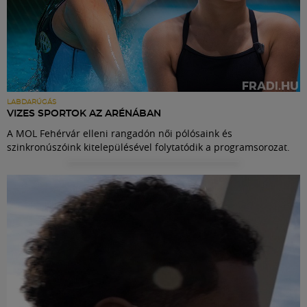
LABDARÚGÁS
VIZES SPORTOK AZ ARÉNÁBAN
A MOL Fehérvár elleni rangadón női pólósaink és
szinkronúszóink kitelepülésével folytatódik a programsorozat.