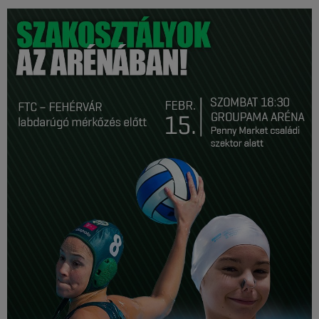
Múzeum
English