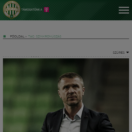
FŐOLDAL
»
TAG: SZINKRONÚSZÁS
SZŰRÉS
Jegyek
FM YouTube +
Hírek