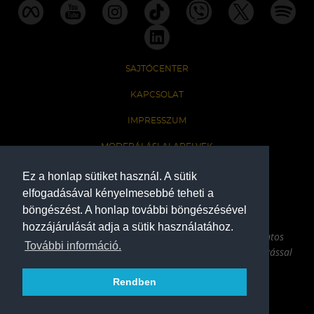
SAJTÓCENTER
KAPCSOLAT
IMPRESSZUM
MODERÁLÁSI ALAPELVEK
HONLAP ADATKEZELÉSI TÁJÉKOZTATÓ
Ez a honlap sütiket használ. A sütik
elfogadásával kényelmesebbé teheti a
böngészést. A honlap további böngészésével
A Ferencvárosi Torna Club hivatalos honlapja
hozzájárulását adja a sütik használatához.
Az oldalon található írott és képi anyagok csak a forrás pontos
További információ.
megjelölésével, internetes felhasználás esetén aktív hivatkozással
használhatóak fel.
Rendben
COPYRIGHT 2026