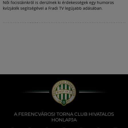
Női focistáinkról is derülnek ki érdekességek egy humoros
kvízjáték segítségével a Fradi TV legújabb adásában.
A FERENCVÁROSI TORNA CLUB HIVATALOS
HONLAPJA