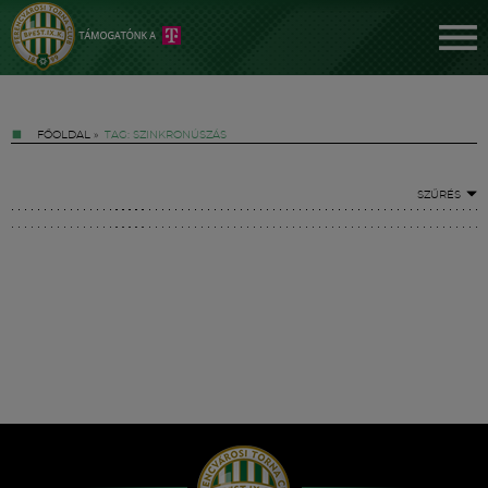
FŐOLDAL
»
TAG: SZINKRONÚSZÁS
SZŰRÉS
Jegyek
FM YouTube +
Hírek