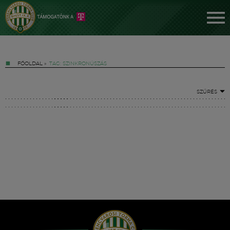
FŐOLDAL
»
TAG: SZINKRONÚSZÁS
SZŰRÉS
Jegyek
FM YouTube +
Hírek