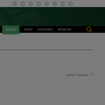
SHOP
KÖZÖSSÉG
MÚZEUM
JEGYEK
SZŰRŐK TÖRLÉSE