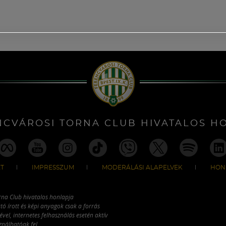
NCVÁROSI TORNA CLUB HIVATALOS H
T
IMPRESSZUM
MODERÁLÁSI ALAPELVEK
HON
rna Club hivatalos honlapja
tó írott és képi anyagok csak a forrás
vel, internetes felhasználás esetén aktív
ználhatóak fel.