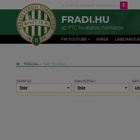
FRADI.HU
az FTC hivatalos honlapja
FM YOUTUBE +
HÍREK
LABDARÚGÁ
FŐOLDAL
»
TAG: TÁVOZÁS
SPORTÁG
SZAKOSZTÁLY
DÁT
Teke
Teke
Ut