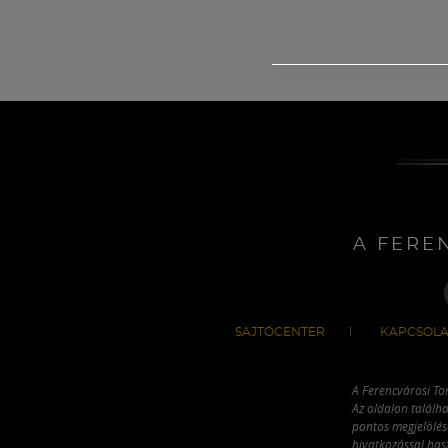
A FERE
SAJTÓCENTER
KAPCSOLA
A Ferencvárosi To
Az oldalon találha
pontos megjelölésé
hivatkozással has