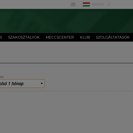
MAGYAR
S
SZAKOSZTÁLYOK
MECCSCENTER
KLUB
SZOLGÁLTATÁSOK
UM
olsó 1 hónap