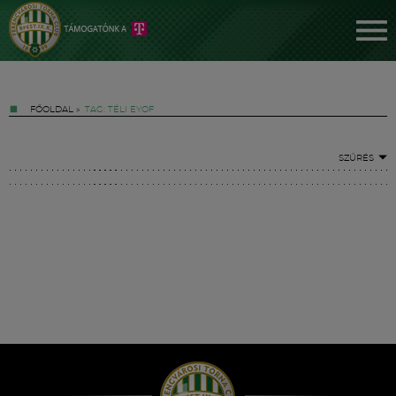
FŐOLDAL
»
TAG: TÉLI EYOF
SZŰRÉS
Jegyek
FM YouTube +
Hírek