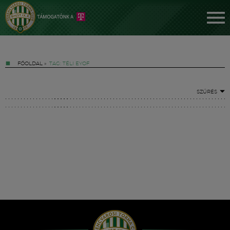
FŐOLDAL
»
TAG: TÉLI EYOF
SZŰRÉS
Jegyek
FM YouTube +
Hírek