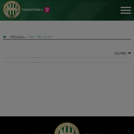
FŐOLDAL
»
TAG: TÉLI EYOF
SZŰRÉS
Jegyek
FM YouTube +
Hírek