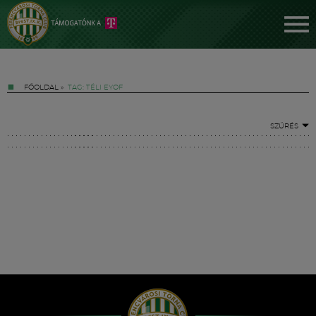
FŐOLDAL
»
TAG: TÉLI EYOF
SZŰRÉS
Jegyek
FM YouTube +
Hírek