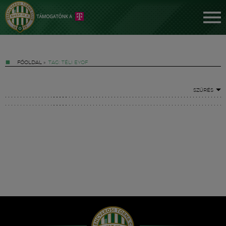
FŐOLDAL
»
TAG: TÉLI EYOF
SZŰRÉS
Jegyek
FM YouTube +
Hírek