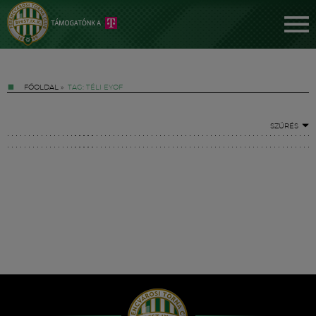
FŐOLDAL
»
TAG: TÉLI EYOF
SZŰRÉS
Jegyek
FM YouTube +
Hírek