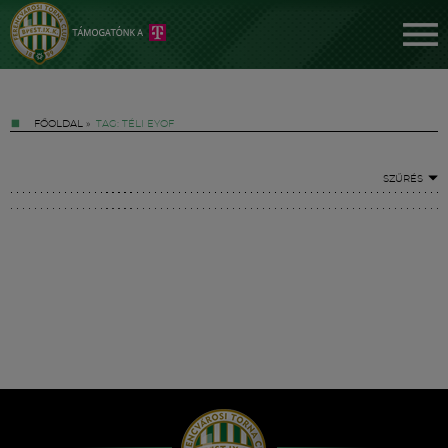
FŐOLDAL
»
TAG: TÉLI EYOF
SZŰRÉS
Jegyek
FM YouTube +
Hírek