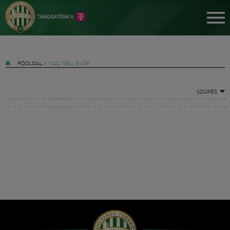
FŐOLDAL
»
TAG: TÉLI EYOF
SZŰRÉS
Jegyek
FM YouTube +
Hírek