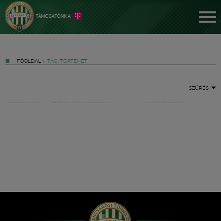
FŐOLDAL
»
TAG: TÖRTÉNET
SZŰRÉS
Jegyek
FM YouTube +
Hírek