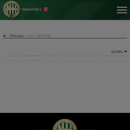
FŐOLDAL
»
TAG: TÖRTÉNET
SZŰRÉS
Jegyek
FM YouTube +
Hírek