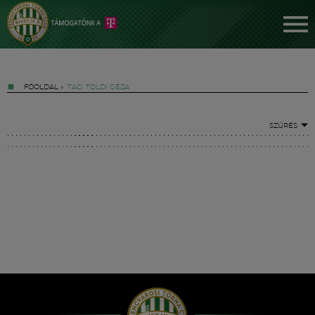
FŐOLDAL
»
TAG: TOLDI GÉZA
SZŰRÉS
Jegyek
FM YouTube +
Hírek