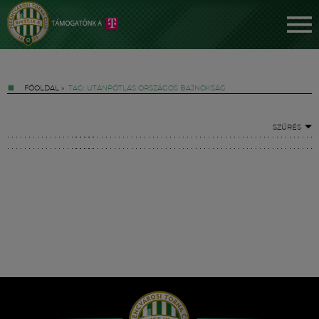
FŐOLDAL
»
TAG: UTÁNPÓTLÁS ORSZÁGOS BAJNOKSÁG
SZŰRÉS
Jegyek
FM YouTube +
Hírek