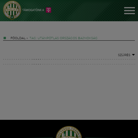
FŐOLDAL
»
TAG: UTÁNPÓTLÁS ORSZÁGOS BAJNOKSÁG
SZŰRÉS
Jegyek
FM YouTube +
Hírek