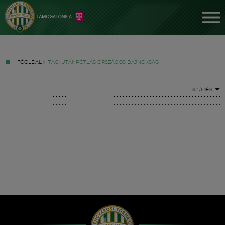
FŐOLDAL
»
TAG: UTÁNPÓTLÁS ORSZÁGOS BAJNOKSÁG
SZŰRÉS
Jegyek
FM YouTube +
Hírek