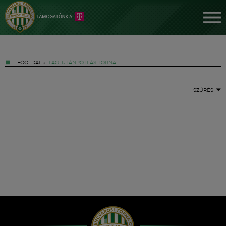
FŐOLDAL
»
TAG: UTÁNPÓTLÁS TORNA
SZŰRÉS
Jegyek
FM YouTube +
Hírek