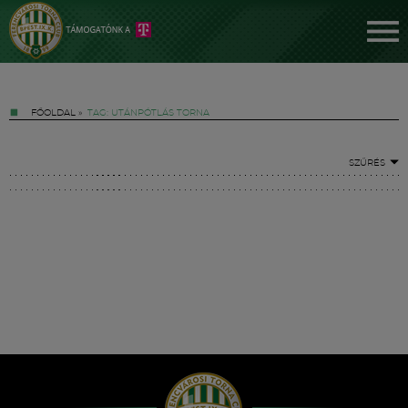
FŐOLDAL
»
TAG: UTÁNPÓTLÁS TORNA
SZŰRÉS
Jegyek
FM YouTube +
Hírek