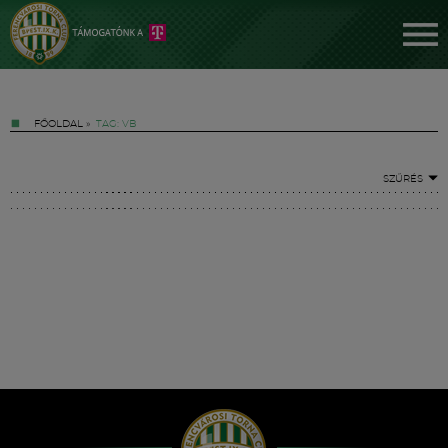
FŐOLDAL
»
TAG: VB
SZŰRÉS
Jegyek
FM YouTube +
Hírek