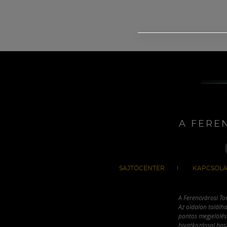
A FERE
SAJTÓCENTER
KAPCSOLA
A Ferencvárosi To
Az oldalon találha
pontos megjelölésé
hivatkozással has