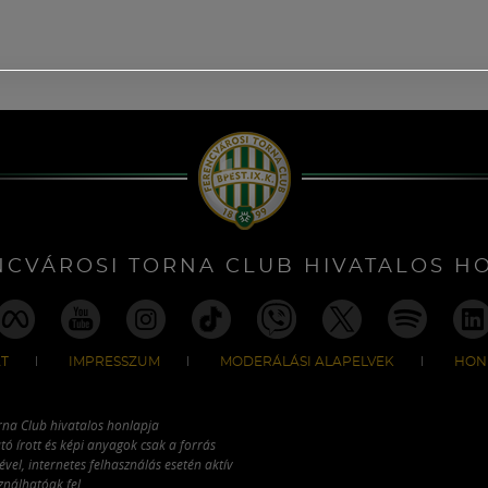
NCVÁROSI TORNA CLUB HIVATALOS H
T
IMPRESSZUM
MODERÁLÁSI ALAPELVEK
HON
rna Club hivatalos honlapja
tó írott és képi anyagok csak a forrás
vel, internetes felhasználás esetén aktív
ználhatóak fel.