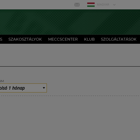
MAGYAR
S
SZAKOSZTÁLYOK
MECCSCENTER
KLUB
SZOLGÁLTATÁSOK
UM
olsó 1 hónap