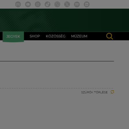
SHOP
KÖZÖSSÉG
MÚZEUM
JEGYEK
SZŰRŐK TÖRLÉSE