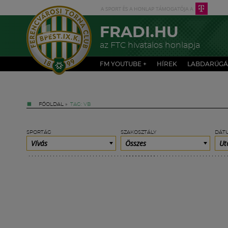
FRADI.HU
az FTC hivatalos honlapja
FM YOUTUBE +
HÍREK
LABDARÚGÁ
FŐOLDAL
»
TAG: VB
SPORTÁG
SZAKOSZTÁLY
DÁT
Vívás
Összes
Ut