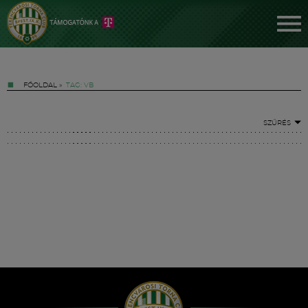
FŐOLDAL
»
TAG: VB
SZŰRÉS
Jegyek
FM YouTube +
Hírek