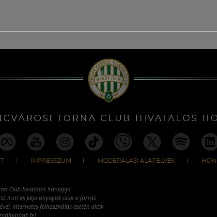
NCVÁROSI TORNA CLUB HIVATALOS H
T
IMPRESSZUM
MODERÁLÁSI ALAPELVEK
HON
rna Club hivatalos honlapja
tó írott és képi anyagok csak a forrás
vel, internetes felhasználás esetén aktív
ználhatóak fel.