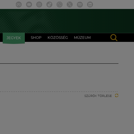
SHOP
KÖZÖSSÉG
MÚZEUM
JEGYEK
SZŰRŐK TÖRLÉSE