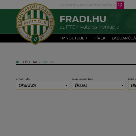
FRADI.HU
az FTC hivatalos honlapja
FM YOUTUBE +
HÍREK
LABDARÚGÁ
FŐOLDAL
»
TAG: VB
SPORTÁG
SZAKOSZTÁLY
DÁT
Ökölvívás
Összes
Ut