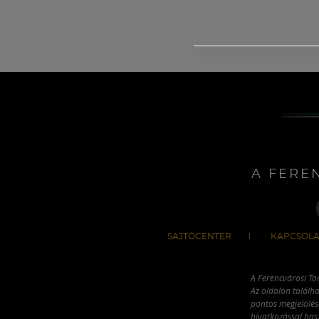
A FERE
SAJTÓCENTER
KAPCSOLA
A Ferencvárosi To
Az oldalon találha
pontos megjelölésé
hivatkozással has