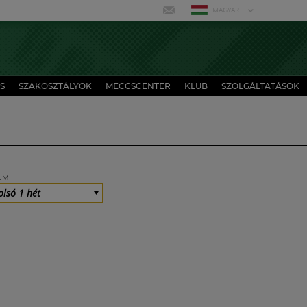
MAGYAR
S
SZAKOSZTÁLYOK
MECCSCENTER
KLUB
SZOLGÁLTATÁSOK
UM
olsó 1 hét