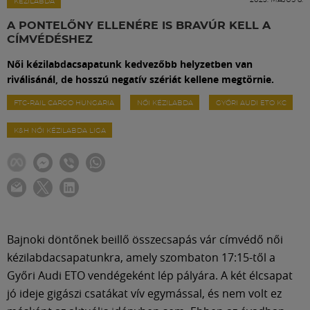
Labdarúgás
KÉZILABDA
A PONTELŐNY ELLENÉRE IS BRAVÚR KELL A
CÍMVÉDÉSHEZ
Szakosztályok
Női kézilabdacsapatunk kedvezőbb helyzetben van
riválisánál, de hosszú negatív szériát kellene megtörnie.
Meccscenter
FTC-RAIL CARGO HUNGARIA
NŐI KÉZILABDA
GYŐRI AUDI ETO KC
K&H NŐI KÉZILABDA LIGA
Klub
Szolgáltatások
Shop
Bajnoki döntőnek beillő összecsapás vár címvédő női
kézilabdacsapatunkra, amely szombaton 17:15-től a
Közösség
Győri Audi ETO vendégeként lép pályára. A két élcsapat
jó ideje gigászi csatákat vív egymással, és nem volt ez