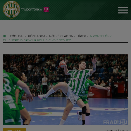
FŐOLDAL
»
KÉZILABDA
»
NŐI KÉZILABDA
»
HÍREK
»
A PONTELŐNY
ELLENÉRE IS BRAVÚR KELL A CÍMVÉDÉSHEZ
Jegyek
FM YouTube +
Hírek
2025. MÁJUS 8.