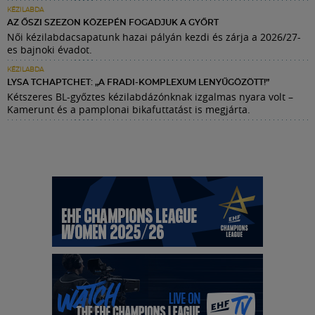
KÉZILABDA
AZ ŐSZI SZEZON KÖZEPÉN FOGADJUK A GYŐRT
Női kézilabdacsapatunk hazai pályán kezdi és zárja a 2026/27-
es bajnoki évadot.
KÉZILABDA
LYSA TCHAPTCHET: „A FRADI-KOMPLEXUM LENYŰGÖZÖTT!”
Kétszeres BL-győztes kézilabdázónknak izgalmas nyara volt –
Kamerunt és a pamplonai bikafuttatást is megjárta.