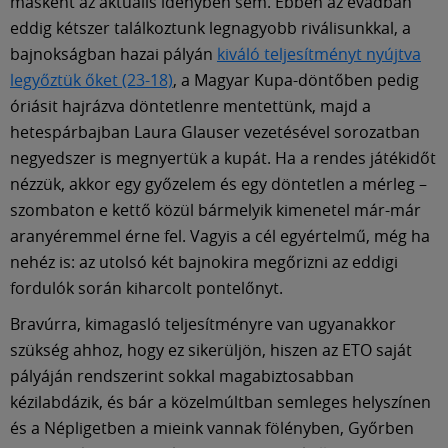
Múzeum
másként az aktuális idényben sem. Ebben az évadban
eddig kétszer találkoztunk legnagyobb riválisunkkal, a
bajnokságban hazai pályán
kiváló teljesítményt nyújtva
English
legyőztük őket (23-18)
, a Magyar Kupa-döntőben pedig
óriásit hajrázva döntetlenre mentettünk, majd a
hetespárbajban Laura Glauser vezetésével sorozatban
negyedszer is megnyertük a kupát. Ha a rendes játékidőt
nézzük, akkor egy győzelem és egy döntetlen a mérleg –
szombaton e kettő közül bármelyik kimenetel már-már
aranyéremmel érne fel. Vagyis a cél egyértelmű, még ha
nehéz is: az utolsó két bajnokira megőrizni az eddigi
fordulók során kiharcolt pontelőnyt.
Bravúrra, kimagasló teljesítményre van ugyanakkor
szükség ahhoz, hogy ez sikerüljön, hiszen az ETO saját
pályáján rendszerint sokkal magabiztosabban
kézilabdázik, és bár a közelmúltban semleges helyszínen
és a Népligetben a mieink vannak fölényben, Győrben