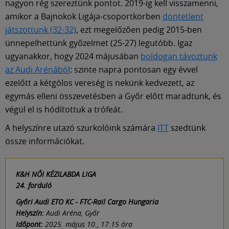
nagyon rég szereztünk pontot. 2019-ig kell visszamenni,
amikor a Bajnokok Ligája-csoportkörben
döntetlent
játszottunk (32-32)
, ezt megelőzően pedig 2015-ben
ünnepelhettünk győzelmet (25-27) legutóbb. Igaz
ugyanakkor, hogy 2024 májusában
boldogan távoztunk
az Audi Arénából
: szinte napra pontosan egy évvel
ezelőtt a kétgólos vereség is nekünk kedvezett, az
egymás elleni összevetésben a Győr előtt maradtunk, és
végül el is hódítottuk a trófeát.
A helyszínre utazó szurkolóink számára
ITT
szedtünk
össze információkat.
K&H NŐI KÉZILABDA LIGA
24. forduló
Győri Audi ETO KC - FTC-Rail Cargo Hungaria
Helyszín:
Audi Aréna, Győr
Időpont:
2025. május 10., 17:15 óra