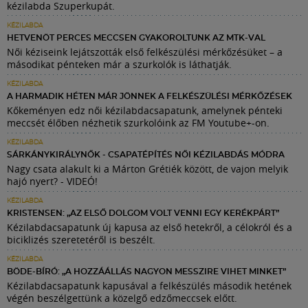
kézilabda Szuperkupát.
KÉZILABDA
HETVENÖT PERCES MECCSEN GYAKOROLTUNK AZ MTK-VAL
Női kéziseink lejátszották első felkészülési mérkőzésüket – a
másodikat pénteken már a szurkolók is láthatják.
KÉZILABDA
A HARMADIK HÉTEN MÁR JÖNNEK A FELKÉSZÜLÉSI MÉRKŐZÉSEK
Kőkeményen edz női kézilabdacsapatunk, amelynek pénteki
meccsét élőben nézhetik szurkolóink az FM Youtube+-on.
KÉZILABDA
SÁRKÁNYKIRÁLYNŐK - CSAPATÉPÍTÉS NŐI KÉZILABDÁS MÓDRA
Nagy csata alakult ki a Márton Grétiék között, de vajon melyik
hajó nyert? - VIDEÓ!
KÉZILABDA
KRISTENSEN: „AZ ELSŐ DOLGOM VOLT VENNI EGY KERÉKPÁRT”
Kézilabdacsapatunk új kapusa az első hetekről, a célokról és a
biciklizés szeretetéről is beszélt.
KÉZILABDA
BÖDE-BÍRÓ: „A HOZZÁÁLLÁS NAGYON MESSZIRE VIHET MINKET”
Kézilabdacsapatunk kapusával a felkészülés második hetének
végén beszélgettünk a közelgő edzőmeccsek előtt.