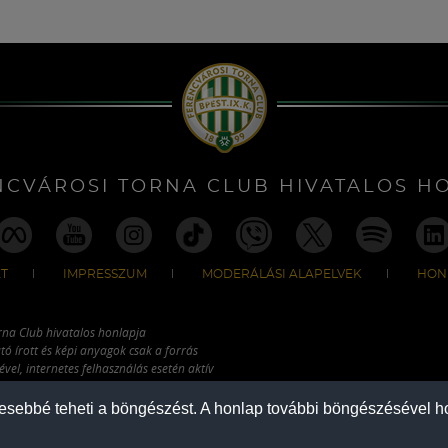
NCVÁROSI TORNA CLUB HIVATALOS H
T
IMPRESSZUM
MODERÁLÁSI ALAPELVEK
HON
rna Club hivatalos honlapja
tó írott és képi anyagok csak a forrás
vel, internetes felhasználás esetén aktív
ználhatóak fel.
mesebbé teheti a böngészést. A honlap további böngészésével ho
COPYRIGHT 2026