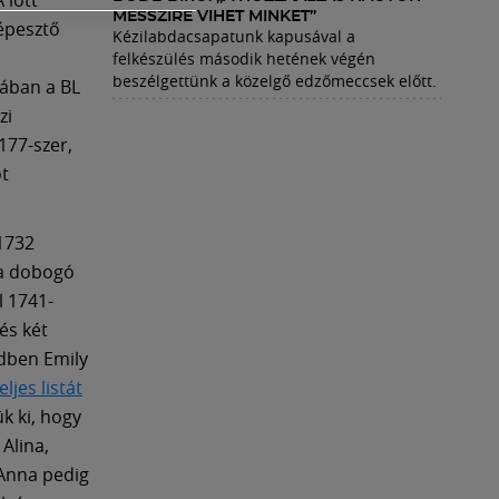
MESSZIRE VIHET MINKET”
képesztő
Kézilabdacsapatunk kapusával a
felkészülés második hetének végén
beszélgettünk a közelgő edzőmeccsek előtt.
rában a BL
zi
177-szer,
ot
1732
 a dobogó
l 1741-
és két
ndben Emily
eljes listát
ük ki, hogy
Alina,
 Anna pedig