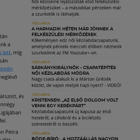
Női kéziseink lejátszották első felkészülési
mérkőzésüket – a másodikat pénteken már
a szurkolók is láthatják.
KÉZILABDA
A HARMADIK HÉTEN MÁR JÖNNEK A
FELKÉSZÜLÉSI MÉRKŐZÉSEK
után
Kőkeményen edz női kézilabdacsapatunk,
ünk a
amelynek pénteki meccsét élőben nézhetik
 lett
, míg
szurkolóink az FM Youtube+-on.
csán
KÉZILABDA
zintén
SÁRKÁNYKIRÁLYNŐK - CSAPATÉPÍTÉS
NŐI KÉZILABDÁS MÓDRA
 meglévő
Nagy csata alakult ki a Márton Grétiék
között, de vajon melyik hajó nyert? - VIDEÓ!
tszott, és
KÉZILABDA
KRISTENSEN: „AZ ELSŐ DOLGOM VOLT
onnégy
VENNI EGY KERÉKPÁRT”
Kézilabdacsapatunk új kapusa az első
Ligájában
hetekről, a célokról és a biciklizés
el.
szeretetéről is beszélt.
on Petra
KÉZILABDA
 lőtt
BÖDE-BÍRÓ: „A HOZZÁÁLLÁS NAGYON