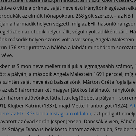
kintve ő vitte a prímet, saját nevelésű irányítónk egészen el
rodukált az elmúlt hónapokban, 268 gólt szerzett – az NB I
táján a harmadik helyen végzett, míg az EHF hasonló rangso
egelőzően az ötödik helyen állt, végül nyolcadikként zárt. Há
tánk második helyén szoros volt a verseny, Angela Malestein 
trin 176-szor juttatta a hálóba a labdát mindhárom sorozat
 véve.
kben is Simon neve mellett találjuk a legmagasabb számot, 
tött a pályán, a második Angela Malestein 1691 perccel, míg
a szintén saját nevelésű balszélsőnk, Márton Gréta foglalja e
is az első háromban két magyar játékos található. Irányítónk 
tán három átlövőnket láthattuk legtöbbet a pályán – sorre
91), Klujber Katrint (1337), majd Mette Tranborgot (1324).
A t
etik az FTC Kézilabda Instagram oldalon
, azt pedig itt emelj
 avatott az évad során Jesper Jensen. Dancsák Vivien, Fábián 
 és Szilágyi Diána is belekóstolhatott az élvonalba, Szeibert