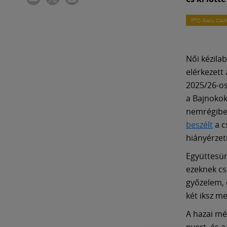
FTC-RAIL CA
Női kézila
elérkezett
2025/26-o
a Bajnokok
nemrégibe
beszélt
a c
hiányérzetr
Együttesün
ezeknek cs
győzelem, 
két iksz me
A hazai mé
nyert, és a