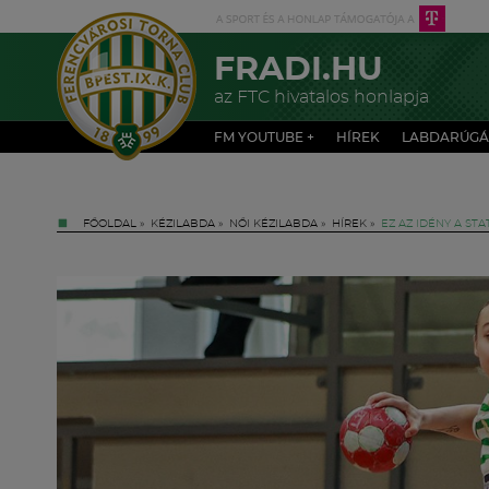
FRADI.HU
az FTC hivatalos honlapja
FM YOUTUBE +
HÍREK
LABDARÚGÁ
FŐOLDAL
»
KÉZILABDA
»
NŐI KÉZILABDA
»
HÍREK
»
EZ AZ IDÉNY A STA