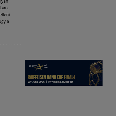
ályán
kban,
elleni
ogy a