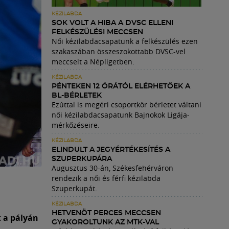
KÉZILABDA
SOK VOLT A HIBA A DVSC ELLENI
FELKÉSZÜLÉSI MECCSEN
Női kézilabdacsapatunk a felkészülés ezen
szakaszában összeszokottabb DVSC-vel
meccselt a Népligetben.
KÉZILABDA
PÉNTEKEN 12 ÓRÁTÓL ELÉRHETŐEK A
BL-BÉRLETEK
Ezúttal is megéri csoportkör bérletet váltani
női kézilabdacsapatunk Bajnokok Ligája-
mérkőzéseire.
KÉZILABDA
ELINDULT A JEGYÉRTÉKESÍTÉS A
SZUPERKUPÁRA
Augusztus 30-án, Székesfehérváron
rendezik a női és férfi kézilabda
Szuperkupát.
KÉZILABDA
HETVENÖT PERCES MECCSEN
t a pályán
GYAKOROLTUNK AZ MTK-VAL