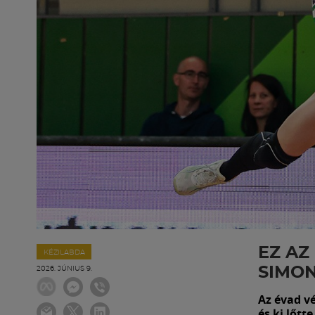
EZ AZ
KÉZILABDA
SIMON
2026. JÚNIUS 9.
Az évad vé
és ki lőtte