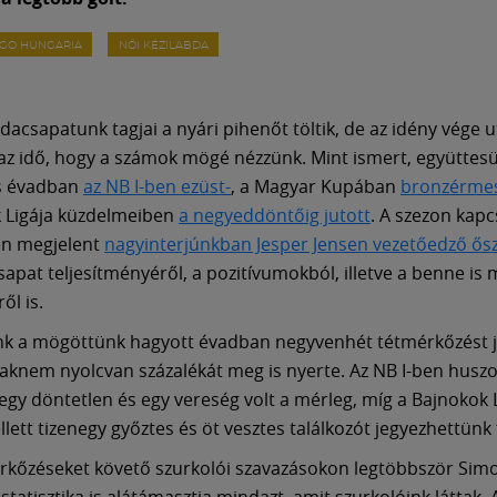
RGO HUNGARIA
NŐI KÉZILABDA
bdacsapatunk tagjai a nyári pihenőt töltik, de az idény vége 
 az idő, hogy a számok mögé nézzünk. Mint ismert, együttes
s évadban
az NB I-ben ezüst-
, a Magyar Kupában
bronzérmes
 Ligája küzdelmeiben
a negyeddöntőig jutott
. A szezon kap
n megjelent
nagyinterjúnkban Jesper Jensen vezetőedző ős
sapat teljesítményéről, a pozitívumokból, illetve a benne is
ől is.
k a mögöttünk hagyott évadban negyvenhét tétmérkőzést já
aknem nyolcvan százalékát meg is nyerte. Az NB I-ben husz
egy döntetlen és egy vereség volt a mérleg, míg a Bajnokok 
llett tizenegy győztes és öt vesztes találkozót jegyezhettünk f
rkőzéseket követő szurkolói szavazásokon legtöbbször Sim
 statisztika is alátámasztja mindazt, amit szurkolóink láttak. A