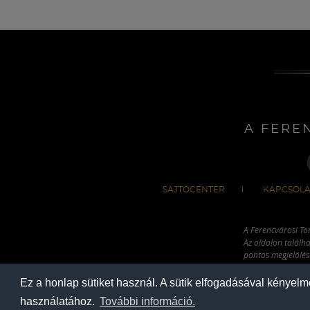
A FERE
SAJTÓCENTER
KAPCSOLA
A Ferencvárosi To
Az oldalon találha
pontos megjelölésé
hivatkozással has
Ez a honlap sütiket használ. A sütik elfogadásával kényel
használatához.
További információ.