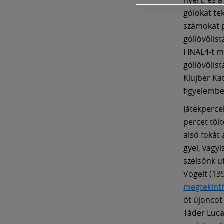
gólokat te
számokat p
góllövőlis
FINAL4-t m
góllövőlis
Klujber Ka
figyelembe
Játékperce
percet töl
alsó fokát 
gyel, vagy
szélsőnk u
Vogelt (13
megtekinth
öt újoncot
Táder Luca