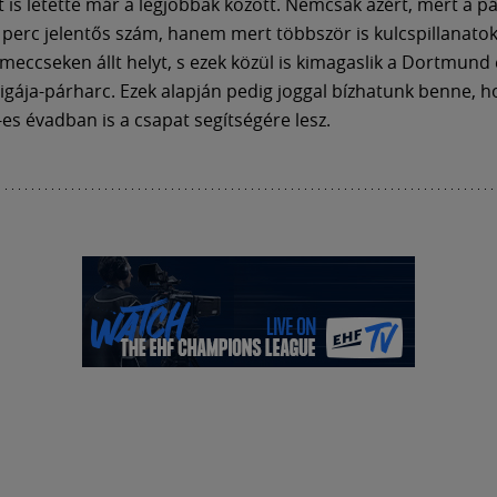
t is letette már a legjobbak között. Nemcsak azért, mert a p
2 perc jelentős szám, hanem mert többször is kulcspillanato
meccseken állt helyt, s ezek közül is kimagaslik a Dortmund 
igája-párharc. Ezek alapján pedig joggal bízhatunk benne, h
es évadban is a csapat segítségére lesz.