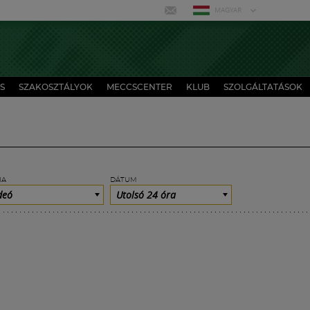
MAGYAR
S
SZAKOSZTÁLYOK
MECCSCENTER
KLUB
SZOLGÁLTATÁSOK
IA
DÁTUM
deó
Utolsó 24 óra