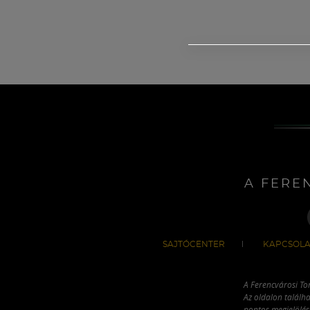
A FERE
SAJTÓCENTER
KAPCSOLA
A Ferencvárosi To
Az oldalon találha
pontos megjelölésé