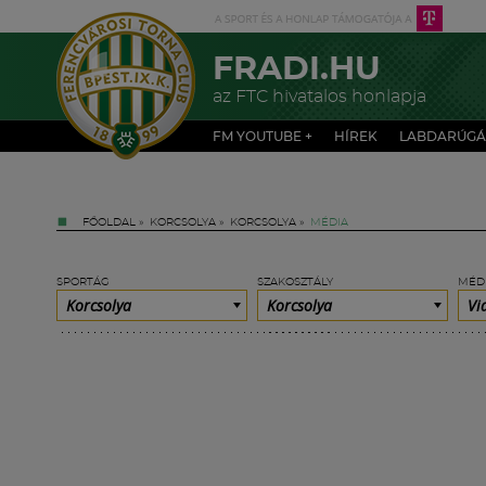
FRADI.HU
az FTC hivatalos honlapja
FM YOUTUBE +
HÍREK
LABDARÚGÁ
FŐOLDAL
»
KORCSOLYA
»
KORCSOLYA
»
MÉDIA
SPORTÁG
SZAKOSZTÁLY
MÉD
Korcsolya
Korcsolya
Vi