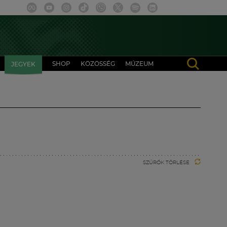
SHOP
KÖZÖSSÉG
MÚZEUM
JEGYEK
SZŰRŐK TÖRLÉSE