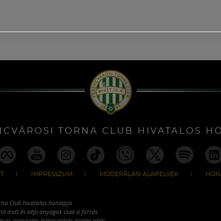
NCVÁROSI TORNA CLUB HIVATALOS H
T
IMPRESSZUM
MODERÁLÁSI ALAPELVEK
HON
rna Club hivatalos honlapja
tó írott és képi anyagok csak a forrás
vel, internetes felhasználás esetén aktív