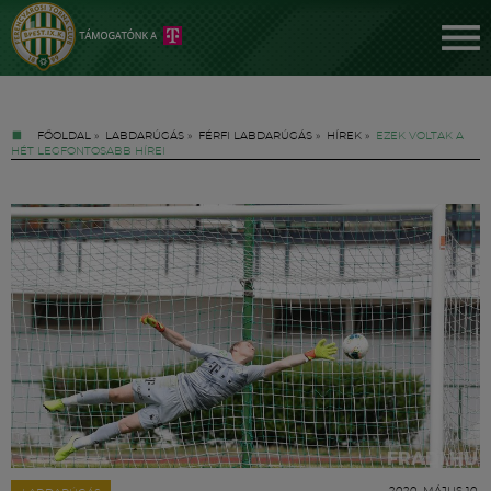
FŐOLDAL
»
LABDARÚGÁS
»
FÉRFI LABDARÚGÁS
»
HÍREK
»
EZEK VOLTAK A
HÉT LEGFONTOSABB HÍREI
Jegyek
FM YouTube +
Hírek
2020. MÁJUS 10.