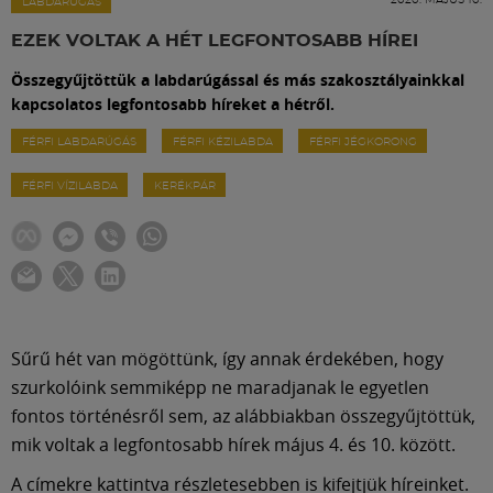
Labdarúgás
LABDARÚGÁS
EZEK VOLTAK A HÉT LEGFONTOSABB HÍREI
Szakosztályok
Összegyűjtöttük a labdarúgással és más szakosztályainkkal
kapcsolatos legfontosabb híreket a hétről.
Meccscenter
FÉRFI LABDARÚGÁS
FÉRFI KÉZILABDA
FÉRFI JÉGKORONG
FÉRFI VÍZILABDA
KERÉKPÁR
Klub
Szolgáltatások
Shop
Sűrű hét van mögöttünk, így annak érdekében, hogy
szurkolóink semmiképp ne maradjanak le egyetlen
fontos történésről sem, az alábbiakban összegyűjtöttük,
Közösség
mik voltak a legfontosabb hírek május 4. és 10. között.
A címekre kattintva részletesebben is kifejtjük híreinket.