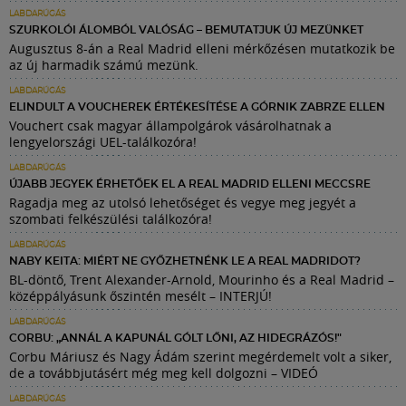
LABDARÚGÁS
SZURKOLÓI ÁLOMBÓL VALÓSÁG – BEMUTATJUK ÚJ MEZÜNKET
Augusztus 8-án a Real Madrid elleni mérkőzésen mutatkozik be
az új harmadik számú mezünk.
LABDARÚGÁS
ELINDULT A VOUCHEREK ÉRTÉKESÍTÉSE A GÓRNIK ZABRZE ELLEN
Vouchert csak magyar állampolgárok vásárolhatnak a
lengyelországi UEL-találkozóra!
LABDARÚGÁS
ÚJABB JEGYEK ÉRHETŐEK EL A REAL MADRID ELLENI MECCSRE
Ragadja meg az utolsó lehetőséget és vegye meg jegyét a
szombati felkészülési találkozóra!
LABDARÚGÁS
NABY KEITA: MIÉRT NE GYŐZHETNÉNK LE A REAL MADRIDOT?
BL-döntő, Trent Alexander-Arnold, Mourinho és a Real Madrid –
középpályásunk őszintén mesélt – INTERJÚ!
LABDARÚGÁS
CORBU: „ANNÁL A KAPUNÁL GÓLT LŐNI, AZ HIDEGRÁZÓS!"
Corbu Máriusz és Nagy Ádám szerint megérdemelt volt a siker,
de a továbbjutásért még meg kell dolgozni – VIDEÓ
LABDARÚGÁS