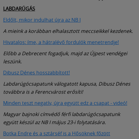
Múzeum
LABDARÚGÁS
English
Eldőlt, mikor indulhat újra az NB I
A mieink a korábban elhalasztott meccseikkel kezdenek.
Hivatalos: íme, a hátralévő fordulók menetrendje!
Előbb a Debrecent fogadjuk, majd az Újpest vendégei
leszünk.
Dibusz Dénes hosszabbított!
Labdarúgócsapatunk válogatott kapusa, Dibusz Dénes
továbbra is a Ferencvárost erősíti!
Minden teszt negatív, újra együtt edz a csapat - videó!
Magyar bajnoki címvédő férfi labdarúgócsapatunk
együtt készül az NB I május 23-i folytatására.
Botka Endre és a sztárséf is a Hősöknek főzött