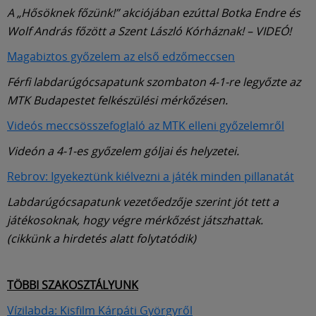
A „Hősöknek főzünk!” akciójában ezúttal Botka Endre és
Wolf András főzött a Szent László Kórháznak! – VIDEÓ!
Magabiztos győzelem az első edzőmeccsen
Férfi labdarúgócsapatunk szombaton 4-1-re legyőzte az
MTK Budapestet felkészülési mérkőzésen.
Videós meccsösszefoglaló az MTK elleni győzelemről
Videón a 4-1-es győzelem góljai és helyzetei.
Rebrov: Igyekeztünk kiélvezni a játék minden pillanatát
Labdarúgócsapatunk vezetőedzője szerint jót tett a
játékosoknak, hogy végre mérkőzést játszhattak.
(cikkünk a hirdetés alatt folytatódik)
TÖBBI SZAKOSZTÁLYUNK
Vízilabda: Kisfilm Kárpáti Györgyről