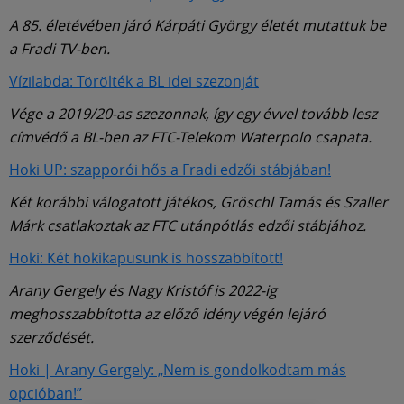
A 85. életévében járó Kárpáti György életét mutattuk be
a Fradi TV-ben.
Vízilabda: Törölték a BL idei szezonját
Vége a 2019/20-as szezonnak, így egy évvel tovább lesz
címvédő a BL-ben az FTC-Telekom Waterpolo csapata.
Hoki UP: szapporói hős a Fradi edzői stábjában!
Két korábbi válogatott játékos, Gröschl Tamás és Szaller
Márk csatlakoztak az FTC utánpótlás edzői stábjához.
Hoki: Két hokikapusunk is hosszabbított!
Arany Gergely és Nagy Kristóf is 2022-ig
meghosszabbította az előző idény végén lejáró
szerződését.
Hoki | Arany Gergely: „Nem is gondolkodtam más
opcióban!”