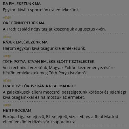
RÁ EMLÉKEZÜNK MA
Egykori kiváló sportolónkra emlékezünk.
HÍREK
ŐKET ÜNNEPELJÜK MA
A Fradi család négy tagját köszöntjük augusztus 4-én.
HÍREK
RÁJUK EMLÉKEZÜNK MA
Három egykori kiválóságunkra emlékezünk.
HÍREK
TÓTH POTYA ISTVÁN EMLÉKE ELŐTT TISZTELEGTEK
Volt technikai vezetőnk, Magyar Zoltán kezdeményezésére
hétfőn emlékeztek meg Tóth Potya Istvánról.
HÍREK
FRADI TV: FÓKUSZBAN A REAL MADRID!
A galaktikusok elleni meccsről beszélgetünk korábbi és jelenlegi
kiválóságainkkal és halmozzuk az érmeket.
HÍREK
HETI PROGRAM
Európa Liga-selejtező, BL-selejteő, vizes-vb és a Real Madrid
elleni edzőmérkőzés vár csapatainkra.