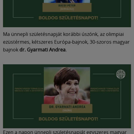
Múzeum
English
Ma ünnepli születésnapját korábbi úszónk, az olimpiai
ezüstérmes, kétszeres Európa-bajnok, 30-szoros magyar
bajnok
dr. Gyarmati Andrea
.
Ezen a napon ünnepli születésnapját egyszeres magyar