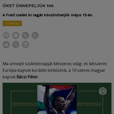
Labdarúgás
ŐKET ÜNNEPELJÜK MA
A Fradi család öt tagját köszönthetjük május 15-én.
Szakosztályok
ÜNNEPLÉS
Meccscenter
Klub
Ma ünnepli születésnapját kétszeres világ- és kétszeres
Szolgáltatások
Európa-bajnok korábbi birkózónk, a 10-szeres magyar
bajnok
Bácsi Péter
.
Shop
Közösség