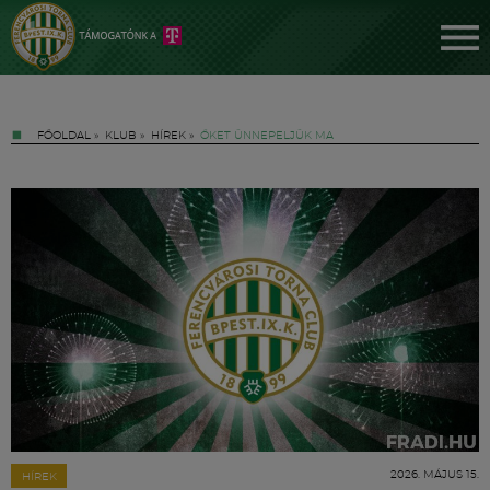
FŐOLDAL
»
KLUB
»
HÍREK
»
ŐKET ÜNNEPELJÜK MA
Jegyek
FM YouTube +
Hírek
2026. MÁJUS 15.
HÍREK