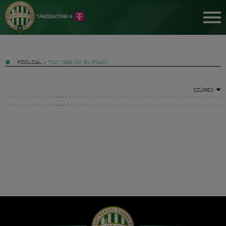
FŐOLDAL
»
TAG: 1995-ÖS BL-FRADI
SZŰRÉS
Jegyek
FM YouTube +
Hírek