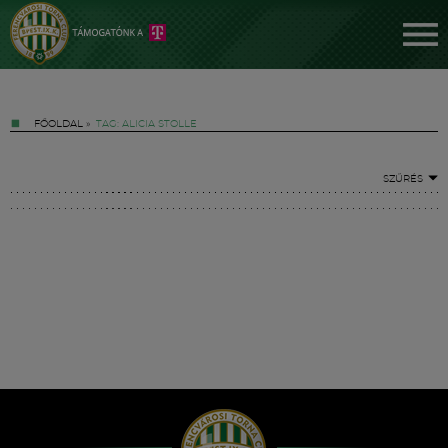
FŐOLDAL
»
TAG: ALICIA STOLLE
SZŰRÉS
Jegyek
FM YouTube +
Hírek