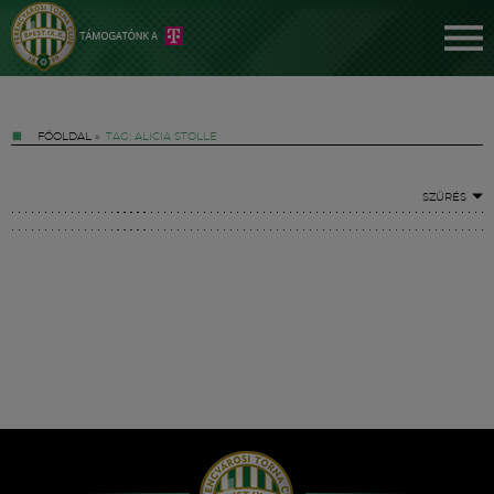
FŐOLDAL
»
TAG: ALICIA STOLLE
SZŰRÉS
Jegyek
FM YouTube +
Hírek