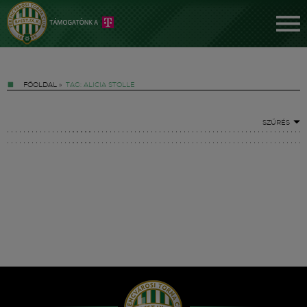
FŐOLDAL
»
TAG: ALICIA STOLLE
SZŰRÉS
Jegyek
FM YouTube +
Hírek